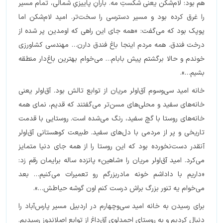
هم بود: لام‌شکن یعنی شکستِ مه. بارانِ پاییزیِ شمالی، تمام مسیر
را غرق کرده بود و مسیر دسترسی را سخت‌تر. امید لام‌شکن اما
پوپک بود که می‌گفت: «همه جای این راهی که اومدین پر شده از
درخت فندق. همه مردم اینجا باغ فندق دارن… مهندسی کشاورزی
خوندم و حالا برگشتم پیش بابام… می‌خوام بهترین باغ‌دار منطقه
بشیم…».
خانه امید سی‌وسوم آق‌اولر مریان از توابع تالش بود. آق‌اولر یعنی
خانه‌های سفید و محلی‌های مسن‌تر می‌گفتند که قدیم، نمای همه
خانه‌های روستا با گچ سفید، رنگ می‌شده است. روستایی با قدمت
تاریخی و پر از مردمی با دل‌های سفید. طبیعت کوهستانی آق‌اولر
آنقدر دست‌نخورده بود که این روستا را از همه جای دنیا متمایز
می‌کرد. امید آق‌اولر مریان را «شاهین» پانزده ساله برایمان رقم زد:
«داریم با داداشم خونه مادربزرگم رو تعمیرات می‌کنیم… بعد
می‌خوام یه تنور بزرگ براش درست کنم‌ اون گوشه حیاطش…».
برای رسیدن به خانه امید سی‌وچهارم در اردبیل مسیر پارس‌آباد را
دنبال کردیم و به روستای احمدلوی آق‌داغ از توابع اصلاندوز رسیدیم.