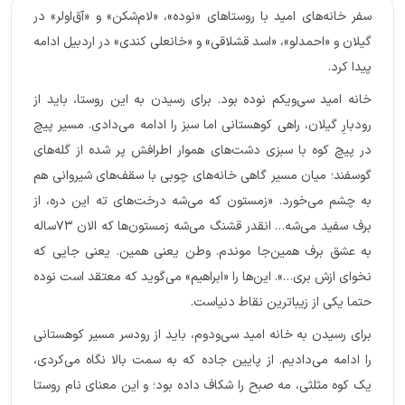
سفر خانه‌های امید با روستاهای «نوده»، «لام‌شکن» و «آق‌اولر» در
گیلان و «احمدلو»، «اسد قشلاقی» و «خانعلی کندی» در اردبیل ادامه
پیدا کرد.
خانه امید سی‌ویکم نوده بود. برای رسیدن به این روستا، باید از
رودبارِ گیلان، راهی کوهستانی اما سبز را ادامه می‌دادی. مسیر پیچ
در پیچ کوه با سبزی دشت‌های هموار اطرافش پر شده از گله‌های
گوسفند؛ میان مسیر گاهی خانه‌های چوبی با سقف‌های شیروانی هم
به چشم می‌خورد. «زمستون که می‌شه درخت‌های ته این دره‌، از
برف سفید می‌شه… انقدر قشنگ می‌شه زمستون‌ها که الان ۷۳ساله
به عشق برف همین‌جا موندم. وطن یعنی همین. یعنی جایی که
نخوای ازش بری…». این‌ها را «ابراهیم» می‌گوید که معتقد است نوده
حتما یکی از زیباترین نقاط دنیاست.
برای رسیدن به خانه امید سی‌ودوم، باید از رودسر مسیر کوهستانی
را ادامه می‌دادیم‌. از پایین جاده که به سمت بالا نگاه می‌کردی،
یک کوه مثلثی، مه صبح را شکاف داده بود؛ و این معنای نام روستا