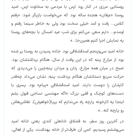
روستایی مرزی در کنار رود ارس با مردمی به سخاوت ارس. امید
روستا «عرفان» هجده ساله بود که می‌خواست بازیگر شود: «رفتم
کلاس… رفت و آمد خیلی سخت بود ولی به خاطر سینما رفتم و
اومدم… دارم سعی می‌کنم برای شب عید امسال با بچه‌های روستا
یه نمایش اجرا کنیم همین‌جا…».
خانه امید سی‌وپنجم اسدقشلاقی بود. جاده رسیدن به روستا پر شده
بود از مزارع پنبه که در این وقت از سال، هنگام برداشتشان بود‌.
صبح در میان همه مزارع، زنان و‌ مردان پنبه‌چین را می‌دیدی که
حرکت سریع دستانشان هنگام برداشت پنبه، نشان می‌داد چه‌قدر
کارشان را دوست دارند. امید اسدقشلاقی «پیام» بود. پسری با
دست‌های کوچک و قلبی بزرگ: «اگه مهندسی نساجی قبول بشم
اینجا یه کارخونه پارچه راه می‌ندازم که پریا(خواهرش)، نقاشی‌هاش
رو پارچه کنه…».
در آخرین روز سفر، به قشلاق خانعلی کندی یعنی خانه امید
سی‌وششم رسیدیم. کمی آن طرف‌تر از خانه بهداشت، یکی از اهالی،