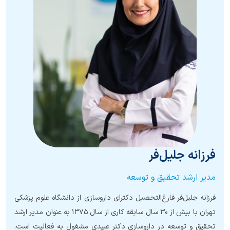
فرزانه جلیل‌فر
ﻣﺪﯾﺮ ارﺷﺪ ﺗﺤﻘﯿﻖ و ﺗﻮﺳﻌﻪ
فرزانه جلیل‌فر فارغ‌التحصیل دکترای داروسازی از دانشگاه علوم پزشکی
تهران با بیش از ۳۰ سال سابقه کاری از سال ۱۳۷۵ به عنوان مدیر ارشد
تحقیق و توسعه در داروسازی دکتر عبیدی مشغول به فعالیت است.