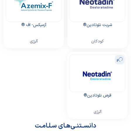
شربت نئوتادین®
آزمیکس- اف ®
کودکان
آلرژی
قرص نئوتادین®
آلرژی
دانســتنـی‌هـای سـلـامـت