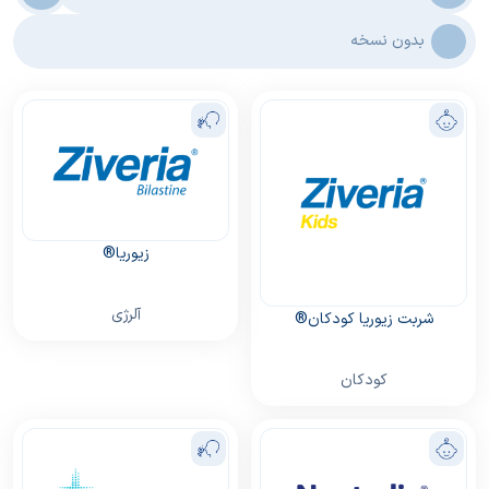
بدون نسخه
زیوریا®
آلرژی
شربت زیوریا کودکان®
کودکان