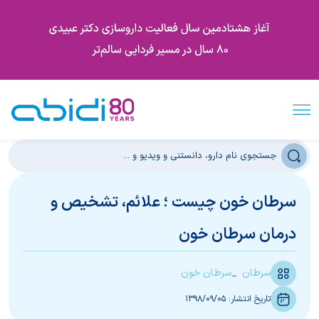
سرطان خون چیست ؛ علائم، تشخیص و
درمان سرطان خون
سرطان
سرطان خون
تاریخ انتشار:
1398/09/05