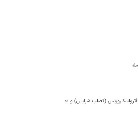
له:
آترواسکلروزیس (تصلب شرایین) و به