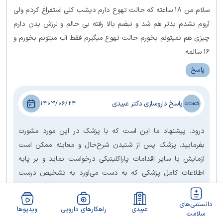
سلام من ۱۸ ساعته که حالت تهوع دارم دیشب کلی استفراغ کردم ولی
آروم نشدم بدتر هم شد و نبضم بالا رفته بی حالم و لرزش بدن دارم
چیزی هم نمیتونم بخورم حالت تهوع میگیرم فقط آب میتونم بخورم و
۱۶ سالمه
پاسخ
پاسخ داروسازی دکتر عبیدی
1403/06/24
درود. پیشنهاد ما این است که با پزشک در این مورد مشورت
بفرمایید. پزشک پس از شنیدن شرح‌حال و معاینه ممکن است
آزمایش یا سایر اقدامات پاراکلینیکی درخواست نماید و بر پایه
اطلاعات کامل پزشکی که به دست می‌آورد به تشخیص درست
برسد و درمان مناسب را تجویز کند. تندرستی شما آرزوی ماست
دانستنی‌های
عبیدی
راهکارهای دارویی
ویدیوها
سلامت