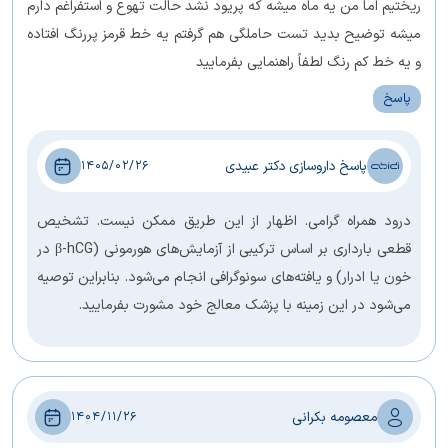
ریختیم اما من یه ماه میشه که پریود نشد حالت تهوع و استفراغم دارم
میشه توضیح بدید تست حاملگی هم گرفتم یه خط قرمز پررنگ افتاده
و یه خط کم رنگ لطفاً راهنمایی بفرمایید
پاسخ
پاسخ داروسازی دکتر عبیدی
1405/02/26
درود همراه گرامی. اظهار از این طریق ممکن نیست. تشخیص
قطعی بارداری بر اساس ترکیبی از آزمایش‌های هورمونی (β-hCG در
خون یا ادرار) و یافته‌های سونوگرافی انجام می‌شود. بنابراین توصیه
می‌شود در این زمینه با پزشک معالج خود مشورت بفرمایید.
معصومه بکرانی
1404/11/26