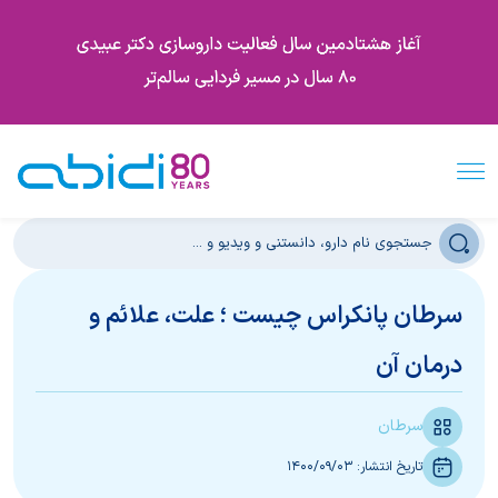
سرطان پانکراس چیست ؛ علت، علائم و
درمان آن
سرطان
تاریخ انتشار:
1400/09/03