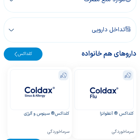
تداخل دارویی
داروهای هم خانواده
کلداکس
کلداکس ® آنفلوانزا
كلداكس® سینوس و آلرژی
سرماخوردگی
سرماخوردگی