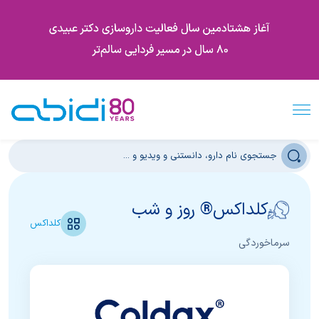
کلداکس® روز و شب
کلداکس
سرماخوردگی