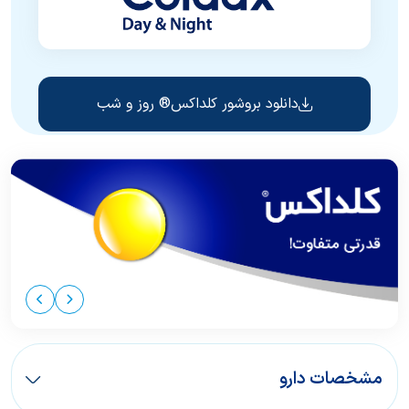
دانلود بروشور کلداکس® روز و شب
مشخصات دارو