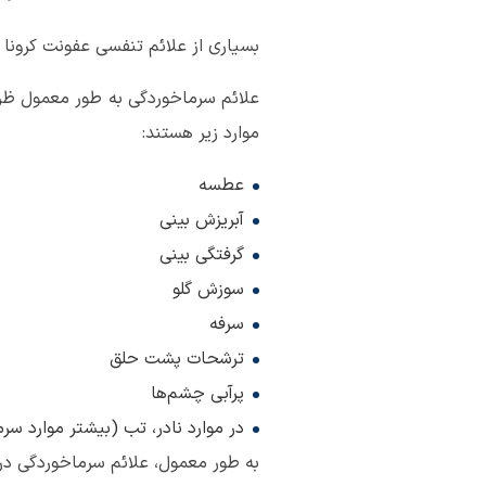
بسیاری از علائم تنفسی عفونت کرونا
علائم سرماخوردگی به طور معمول ظرف
موارد زیر هستند:
عطسه
آبریزش بینی
گرفتگی بینی
سوزش گلو
سرفه
ترشحات پشت حلق
پرآبی چشم‌ها
در موارد نادر، تب (بیشتر موارد س
به طور معمول، علائم سرماخوردگی در 10 تا 14 روز به طور چشمگیری بهبود می‌یابن