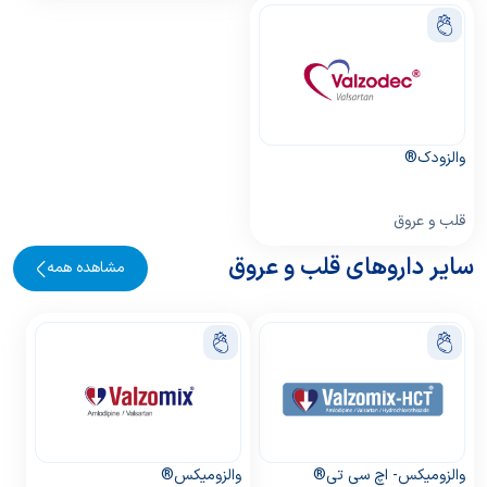
والزودک®
قلب و عروق
سایر داروهای قلب و عروق
مشاهده همه
والزومیکس- اچ سی تی®
والزومیکس®