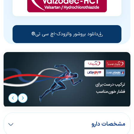
دانلود بروشور والزودک-اچ سی تی®
مشخصات دارو