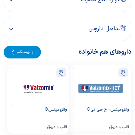
تداخل دارویی
داروهای هم خانواده
والزومیکس
والزومیکس- اچ سی تی®
والزومیکس®
قلب و عروق
قلب و عروق