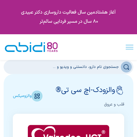
والزودک-اچ سی تی®
والزومیکس
قلب و عروق