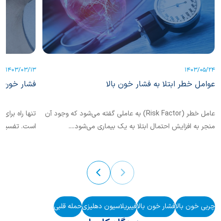
1403/03/13
1403/05/24
عوامل خطر ابتلا به فشار خون بالا
فشار‌ خون ن
عامل خطر (Risk Factor) به عاملی گفته می‌شود که وجود آن
تنها راه برای
منجر به افزایش احتمال ابتلا به یک بیماری می‌شود....
است. تفسیر د
بالا است. در 
از معاینات پ
ما برای کنتر
در خانه استف
در خانه جایگ
چربی خون بالا
فشار خون بالا
فیبریلاسیون دهلیزی
حمله قلبی