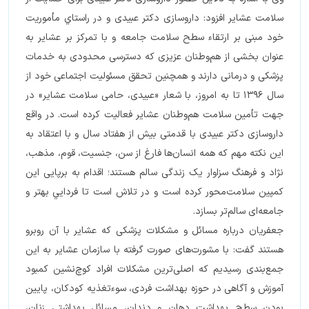
سلامت عشایر افزود: داروسازی دكتر عبيدی و در راستاي مأموریت
خود مبنی بر ارتقاء سطح سلامت جامعه و با تمرکز بر عشایر به
عنوان بخشی از هم‌وطنان عزیزی که دسترسی محدودی به خدمات
پزشکی و درمانی دارند و همچنین تحقق مسئولیت اجتماعی خود از
سال 1396 تا به امروز، با شعار «عبيدی، حامی سلامت عشاير» در
جهت تأمین سلامت هم‌وطنان عشایر فعالیت کرده است. در واقع
داروسازی دکتر عبیدی با قدمتی بیش از هفتاد سال و با اعتقاد به
این نکته مهم که همه انسان‌ها فارغ از سن،‌ جنسيت، قوم،‌ مذهب،
نژاد و فرهنگ سزاوار يك زندگی سالم هستند؛ اقدام به برپایی این
کمپین سلامت‌محور کرده است و در تلاش است تا فردايي بهتر و
جامعه‌ای سالم‌تر بسازد.
جعفریان درباره مسائل و مشکلات پزشکی که عشایر با آن روبرو
هستند گفت: با مشورت‌های صورت گرفته با سازمان عشایر به این
جمع‌بندی رسیدیم که اصلی‌ترین مشکلات افراد کوچ‌نشین کمبود
آموزش و آگاهی در حوزه بهداشت فردی، سوءتغذیه کودکان، پایین
بودن سطح بهداشت دهان و دندان، مسائل بهداشتی زنان،