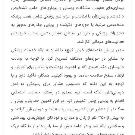
بیماری‌های عفونی، مشکلات پوستی و بیماری‌های دامی تشخیص
داده شد و پس‌ازآن با انتخاب و اعزام تیم پزشکی شامل هفت پزشک
متخصص مرتبط با حوزه‌های ذکرشده و برپایی چادرهای مجهز به
تجهیزات پزشکی و دارو در مناطق عشایر نشین استان خوزستان
فعالیت‌های درمانی آغاز شد.
مدير پویش «قصه‌های خوش كوچ» با اشاره به ارائه خدمات پزشكی
به عشاير در حوزه‌های مختلف تصريح كرد: با توجه به رسالت
داروسازی دكتر عبيدی که بر اهمیت بهداشت و تلاش برای آموزش و
ارتقاء سطح سلامت جامعه و بهبود کیفیت همگان تأکید دارد و با
توجه به این نکته که دسترسی عشایر برای رسیدگی به امور
درمانی‌شان اندک است، تیم عبیدی در راستای حمایت اجتماعی
اقدام به برپایی چنین کمپینی کرد. در این کمپین حمايتی، بيش از
400 نفر از عشاير عزیز کشورمان مورد معاينه و درمان قرار گرفتند و
به بيش از 350 نفر از زنان و مردان و كودكان آموزش‌های بهداشتی
و سلامتی ارائه شد و در ادامه بيش از 100 راس دام از 10 گله بزرگ
مورد معاينه‌های پزشك متخصص دامپزشک قرار گرفتند.