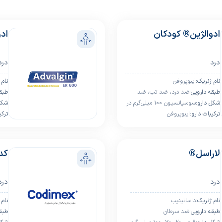
ادوالژین® کودکان
ادو
درد
درد
ﻧﺎم ژﻧﺮﯾﮏ:
ایبوپروفن
ﻧﺎم 
ﻃﺒﻘﻪ داروﯾﯽ:
ضد درد، ضد تب، ضد
ﻃﺒﻘﻪ
ﺷﮑﻞ دارو:
التهاب
سوسپانسیون 100 میلی‌گرم در
ﺷﮑﻞ
5 میلی لیتر
ﺗﺮﮐﯿﺒﺎت دارو:
ایبوپروفن
ﺗﺮﮐﯿ
لاراسل®
کد
درد
درد
ﻧﺎم ژﻧﺮﯾﮏ:
داساتینیب
ﻧﺎم 
ﻃﺒﻘﻪ داروﯾﯽ:
ضد سرطان
ﻃﺒﻘﻪ