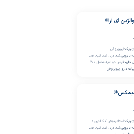
الژین ای آر®
ژﻧﺮﯾﮏ:
ایبوپروفن
 داروﯾﯽ:
ضد درد، ضد تب، ضد
 دارو:
التهاب
قرص دو لایه شامل ۲۰۰
ﺒﺎت دارو:
ایبوپروفن
میلی‌گرم ایبوپروفن آنی رهش
و ۴۰۰ میلی‌گرم ایبوپروفن
پیوسته رهش
یمکس®
ژﻧﺮﯾﮏ:
استامینوفن / کافئین /
 داروﯾﯽ:
ایبوپروفن
ضد درد، ضد تب، ضد