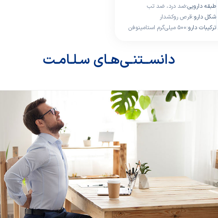
ﻃﺒﻘﻪ داروﯾﯽ:
ضد درد، ضد تب
ﺷﮑﻞ دارو:
قرص روکشدار
ﺗﺮﮐﯿﺒﺎت دارو:
۵۰۰ میلی‌گرم استامینوفن
به علاوه ۶۵ میلی‌گرم
کافئین
دانســتنـی‌هـای سـلـامـت