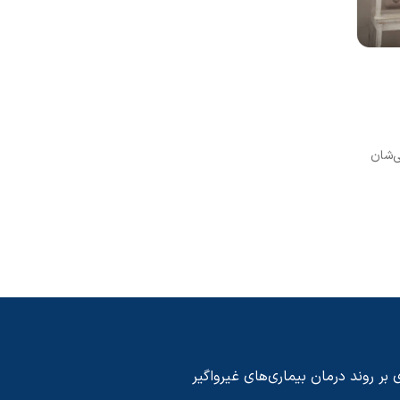
1401/10/28
نورالژی عصب سه قلو چیست؟
ز زندگی‌شان
نورالژی عصب سه قلو چیست و چگونه درمان می¬شود؟علت و درمان نو
مطلب از سایت دکتر عبیدی بخوانید.
 بر روند درمان بیماری‌های غیرواگیر