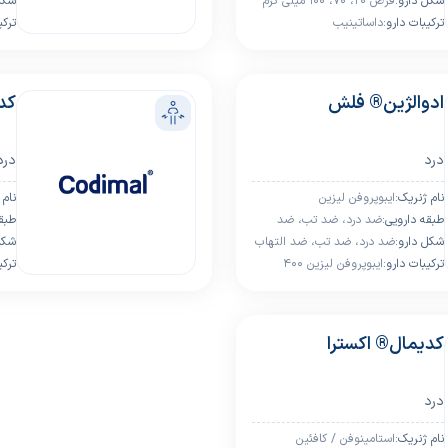
ﺷﮑﻞ دارو:
قرص 20، 70، 100 میلی گرم
ﺷﮑﻞ
ﺗﺮﮐﯿﺒﺎت دارو:
داساتینیب
ﺗﺮﮐﯿ
ادوالژین® فلش
کد
درد
درد
ﻧﺎم ژﻧﺮﯾﮏ:
ایبوپروفن لیزین
ﻧﺎم 
ﻃﺒﻘﻪ داروﯾﯽ:
ضد درد، ضد تب، ضد
ﻃﺒﻘﻪ
ﺷﮑﻞ دارو:
التهاب
ضد درد، ضد تب، ضد التهاب
ﺷﮑﻞ
ﺗﺮﮐﯿﺒﺎت دارو:
ایبوپروفن لیزین 400
ﺗﺮﮐﯿ
کدیمال® اکسترا
درد
ﻧﺎم ژﻧﺮﯾﮏ:
استامینوفن / کافئین