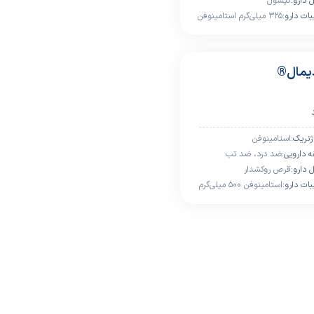
 دارو:
کپسول
التهاب
ﺒﺎت دارو:
۳۲۵ میلی‌گرم استامینوفن
به علاوه ۴۰ میلی‌گرم
کافئین به علاوه ۲۰۰
میلی‌گرم ایبوپروفن
یمال®
ژﻧﺮﯾﮏ:
استامینوفن
 داروﯾﯽ:
ضد درد، ضد تب
 دارو:
قرص روکشدار
ﺒﺎت دارو:
استامینوفن ۵۰۰ میلی‌گرم