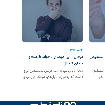
1398/08/21
، تشخیص
تبخال ؛ این مهمان ناخوانده! علت و
درمان تبخال
 پیشگیری از
تبخال، ویروسی به اسم هرپس سیمپلکس نوع
 نظر
1 است که به‌صورت تاول‌های کوچک دور لب یا
بیشتر
بینی ظاهر می‌شود.سرماخوردگی، تب و استرس
می‌توانند عوامل بروز این ویروس باشند.