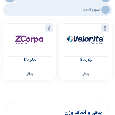
بدون نسخه
ولوریتا®
زیکورپا®
چاقی
چاقی
چاقی و اضافه وزن