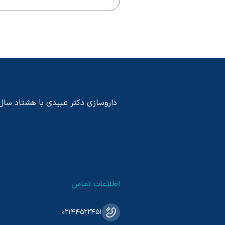
داروسازی دکتر عبیدی با هشتاد سال پی
اطلاعات تماس
02144522451