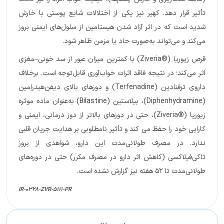
تأثیر قرار دهد. کهیر نیز یکی از اختلالات شایع پوستی با خارش
شدید است که در اثر آزاد شدن هیستامین از سلول‌های ایمنی بروز
می‌کند و می‌تواند به‌صورت حاد یا مزمن ظاهر شود.
قرص زیوریا (®Ziveria) با کمترین میزان عبور از سد خونی–مغزی
اثر می‌کند؛ در نتیجه فاقد اثرات خواب‌آوری قابل‌توجه است. برخلاف
داروی ترفنادین (Terfenadine) و دوزهای بالای دیفن‌هیدرامین
(Diphenhydramine)، بیلاستین (Bilastine) به‌عنوان ماده موثره
زیوریا (®Ziveria)، حتی در دوزهای بالاتر از دوز درمانی، ایمنی و
کارایی خود را حفظ می کند و تأثیر نامطلوبی بر هدایت جریان قلبی
ندارد. در مصرف طولانی‌مدت این دارو، شواهدی از بروز
تاکی‌فیلاکسی (کاهش اثر دارو در مصرف مکرر) حتی در دوره‌های
طولانی‌مدت تا ۵۲ هفته نیز گزارش نشده است.
IR-0328-ZVR-5111-PR