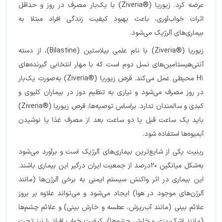
عرضه کرد. زیوریا (®Ziveria) با یک‌بار مصرف در روز و حداقل
اثرات خواب‌آوری، باعث بهبود کیفیت زندگی افراد مبتلا به
بیماری‌های آلرژیک می‌شود.
زیوریا (®Ziveria) با نام علمی بیلاستین (Bilastine)، از دسته
آنتی‌هیستامین‌های نسل دوم است که با مهار انتخابی گیرنده‌های
H1 محیطی عمل می‌کند. قرص زیوریا (®Ziveria) به‌صورت یک‌بار
در روز مصرف می‌شود و نیازی به تنظیم دوز در بیماران کلیوی و
کبدی و سالمندان ندارد. براساس توصیه‌ها، قرص زیوریا (®Ziveria)
باید یک ساعت قبل یا دو ساعت بعد از مصرف غذا یا نوشیدن
آبمیوه‌ها استفاده شود.
رینیت یکی از شایع‌ترین بیماری‌های آلرژیک است و برآورد می‌شود
به‌شکل میانگین ۲۰درصد از جمعیت ایران درگیر این بیماری‌ باشند.
این بیماری در اثر واکنش سیستم ایمنی به برخی آلرژن‌ها (مانند
آلرژن‌های موجود در هوا) ایجاد می‌شود و می‌تواند علاوه بر بروز
علائم بینی (مانند آب‌ریزش، عطسه و خارش بینی) و علائم چشم‌ها
(مانند اشک‌ریزی و خارش چشم‌ها)، کیفیت خواب افراد را نیز تحت