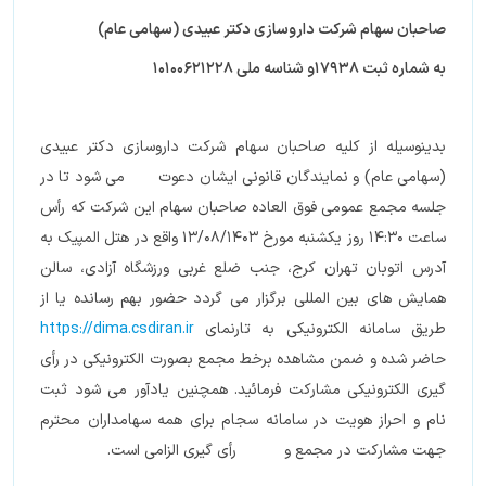
صاحبان سهام شرکت داروسازی دکتر عبیدی (سهامی عام)
به شماره ثبت 17938و شناسه ملی 10100621228
بدینوسیله از کلیه صاحبان سهام شرکت داروسازی دکتر عبیدی
(سهامی عام) و نمایندگان قانونی ایشان دعوت می شود تا در
جلسه مجمع عمومی فوق العاده صاحبان سهام این شرکت که رأس
ساعت 14:30 روز یکشنبه مورخ 13/08/1403 واقع در هتل المپیک به
آدرس اتوبان تهران کرج، جنب ضلع غربی ورزشگاه آزادی، سالن
همایش های بین المللی برگزار می گردد حضور بهم رسانده یا از
طریق سامانه الکترونیکی به تارنمای
https://dima.csdiran.ir
حاضر شده و ضمن مشاهده برخط مجمع بصورت الکترونیکی در رأی
گیری الکترونیکی مشارکت فرمائید. همچنین یادآور می شود ثبت
نام و احراز هویت در سامانه سجام برای همه سهامداران محترم
جهت مشارکت در مجمع و رأی گیری الزامی است.