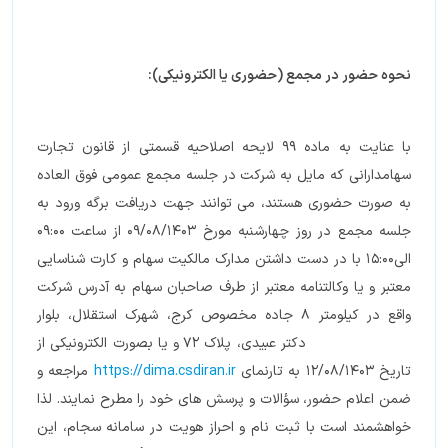
نحوه حضور در مجمع (حضوری یا الکترونیکی):
با عنایت به ماده 99 لایحه اصلاحیه قسمتی از قانون تجارت
سهامدارانی که مایل به شرکت در جلسه مجمع عمومی فوق العاده
به صورت حضوری هستند، می توانند جهت دریافت برگه ورود به
جلسه مجمع در روز چهارشنبه مورخ 09/08/1403 از ساعت 09:00
الی15:00 با در دست داشتن مدارک مالکیت سهام و کارت شناسایی
معتبر و یا وکالتنامه معتبر از طرف صاحبان سهام به آدرس شرکت
واقع در کیلومتر 8 جاده مخصوص کرج، شهرک استقلال، بلوار
دکتر عبیدی، پلاک 72 و یا بصورت الکترونیکی از
تاریخ 12/08/1403 به تارنمای
https://dima.csdiran.ir
مراجعه و
ضمن اعلام حضور، سؤالات و پرسش های خود را مطرح نمایند. لذا
خواهشمند است با ثبت نام و احراز هویت در سامانه سجام، این