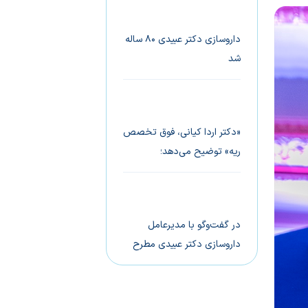
علمی عبیدی معرفی شدند
داروسازی دکتر عبیدی ۸۰ ساله
شد
هشتاد سال در مسیر فردایی
سالم‌تر
«دکتر اردا کیانی،‌ فوق تخصص
ریه» توضیح می‌دهد؛
زیوریا (®Ziveria)
آنتی‌‌هیستامین نسل دوم با
حداقل اثرات خواب‌آوری
در گفت‌وگو با مدیرعامل
داروسازی دکتر عبیدی مطرح
شد؛
تولید زیکورپا اولین گام
داروسازی دکتر عبیدی برای