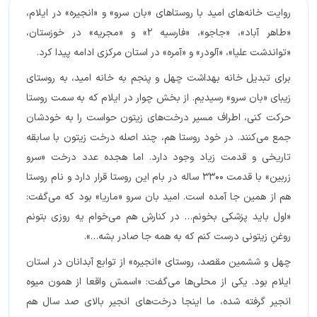
روایت خانه‌های امید با روستاهای «بان سرو» و «انجیره» در ایلام،
«طاهر آباد»، «جاجو»، «فارسیه 2» و «مجریه» در خوزستان،
«تواندشت علیا»، «آلودر» و «آمره» در استان مرکزی ادامه پیدا کرد.
برای تبدیل خانه بهداشت چهل و پنجم به خانه امید، به روستای
زیبای «بان سرو» رسیدیم. از بخش چوار در ایلام که به سمت روستا
حرکت کنی، اطراف مسیر درخت‌های زیتون حواست را به خودشان
جمع می‌کنند. در خود روستا هم، چند اصله درخت زیتون با سابقه
تاریخی و قدمت زیاد وجود دارد. اما هجده عدد درخت «سرو
زربین» با قدمت 3300 ساله در بام این روستا قرار دارد و نام روستا
هم از همین جا آمده است. امید بان سرو «ماریا» بود که می‌گفت:
«اول باید پزشکی بخونم… در کنارش هم می‌خوام یه روزی بتونم
روغنِ زیتونی درست کنم که به همه جا صادر بشه…».
چهل و ششمین مقصد، روستای «انجیره» از توابع آبدانان در استان
ایلام بود. یکی از محلی‌ها می‌گفت: «اسمش واقعا از همون میوه
انجیر گرفته شده، ما اینجا درخت‌های انجیر بالای صد سال هم