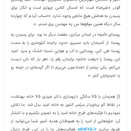
آلودر «علیرضا» است که امسال کلاس چهارم است و انگار برای
رسیدن به هدفش هیچ مانعی وجود ندارد: «حساب کردم که چهارده
سال دیگه همین موقع‌ها من یه مهندس برق شدم…».
روستای «آمره» در استان مرکزی، مقصد دیگر ما بود. برای رسیدن به
روستا، از کمیجان باید مسیری حدود پانزده کیلومتری را به سمت
روستا طی کنی. روستایی با آب و هوایی نسبتا خشک و سرد. امید
این روستا را «نزهت خانم» برایمان رقم زد: «هر بار که نان درست
می‌کنم، یکی بیشتر از تعدادمون می‌پزم تا اگر گرسنه‌ای در خونه رو
زد امیدوارش کنم…».
(( همزمان با ۷۵ سالگی داروسازی دکتر عبیدی ۷۵ خانه بهداشت
در نقاط کم برخوردار سراسر کشور به خانه امید بدل شد؛ ما تلاش
نمودیم تا فرآیندهای طرح خانه امید را به تصویر بکشیم و با انتشار
آن، جلوه‌هایی از امید را به هموطنان هدیه کنیم. شما می‌توانید از
طریق سایت
abidi75.ir
فعالیت‌های ما را در این طرح دنبال