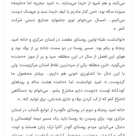
می‌کنند و هم شیره از خرما می‌سازند…». امید مجریه اما «حلیمه»
سیزده ساله بود: «من کنار مادرم با لیف خرما، سبد و عروسک درست
می‌کنیم… امسال می‌خوام توی جشنواره صنایع دستی شرکت
کنم…».
«تواندشت علیا» اولین روستای مقصد در استان مرکزی و خانه امید
پنجاه و یکم بود. مسیر روستا در دو سمت جاده پر از برف بود و
هوای این فصل از سال در این منطقه، سرد و پر از سوز. «حجت»
می‌گوید: «این منطقه یکی از سردترین نقاط استان مرکزی‌ست؛ ولی
با این حال ما کشاورزی خوبی هم داریم… بیشتر محصول ما
گردوست…». امید تواندشت اما «حامد» هشت ساله و رویاهای
کودکانه اوست: «دوست دارم مخترع بشم… می‌خوام یه دستگاهی
اختراع کنم که از آب کردن برف و جاری شدنش، برق تولید کنه…».
خانه امید پنجاه و دوم در روستای «آلودر» از توابع خُنداب در استان
مرکزی بود. برای رسیدن به روستا باید یک مسیر نیمه کوهستانی را
دنبال می‌کردی. مردم روستای آلودر اکثرا ترک زبان هستند و توت،
انگور و کشمش مهم‌ترین محصول کشاورزی آنهاست. امید روستای