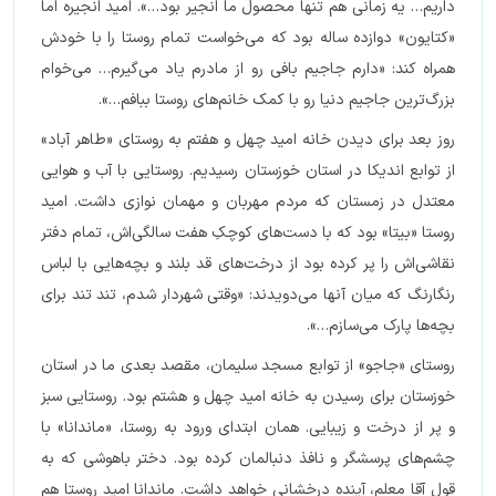
داریم… یه زمانی هم تنها محصول ما انجیر بود…». امید انجیره اما
«کتایون» دوازده ساله بود که می‌خواست تمام روستا را با خودش
همراه کند: «دارم جاجیم بافی رو از مادرم یاد می‌گیرم… می‌خوام
بزرگ‌ترین جاجیم دنیا رو با کمک خانم‌های روستا ببافم…».
روز بعد برای دیدن خانه امید چهل و هفتم به روستای «طاهر آباد»
از توابع اندیکا در استان خوزستان رسیدیم. روستایی با آب و هوایی
معتدل در زمستان که مردم مهربان و مهمان نوازی داشت. امید
روستا «بیتا» بود که با دست‌های کوچکِ هفت سالگی‌اش، تمام دفتر
نقاشی‌اش را پر کرده بود از درخت‌های قد بلند و بچه‌هایی با لباس
رنگارنگ که میان آنها می‌دویدند: «وقتی شهردار شدم، تند تند برای
بچه‌ها پارک می‌سازم…».
روستای «جاجو» از توابع مسجد سلیمان، مقصد بعدی ما در استان
خوزستان برای رسیدن به خانه امید چهل و هشتم بود. روستایی سبز
و پر از درخت و زیبایی. همان ابتدای ورود به روستا، «ماندانا» با
چشم‌های پرسشگر و نافذ دنبالمان کرده بود. دختر باهوشی که به
قول آقا معلم، آینده درخشانی خواهد داشت. ماندانا امید روستا هم