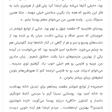
بود: «خیلی کارها می‌شه برای اینجا کرد؛ ولی قبل از هرچیزی باید به
فکر این باشیم که همه یاد بگیرن سلامتی خیلی مهمه… مثلا همین
مسواک زدن… واسه همین من می‌خوام معلم روستا بشم…».
روستای «فارسیه 2» مقصد چهل و نهم بود. جایی از توابع شوشتر در
خوزستان که مسیر صاف و زیبایی داشت. میان راه پر شده بود از
دشت‌های وسیع و سبز و هر از گاهی در کنار خانه‌ها چند گاومیش هم
به چشم می‌خورد. «احلام» امید فارسیه بود که می‌خواست در آینده
یکی از بهترین مترجم‌های دنیا باشد: «عاشق شعرم… زبان مادری
من عربیه و فارسی رو هم خیلی خوب یاد گرفتیم توی مدرسه…
می‌خوام ادبیات عرب رو به فارسی ترجمه کنم تا هم‌وطن‌هام بتونن
شعرهای زیبای بیشتر بخونن…».
«مجریه» از توابع شوشتر مقصد پنجاهم برای تبدیل خانه بهداشت
به خانه امید بود. روستایی نسبتا گرم با مردمی کاملا خونگرم،
دامدار و کشاورز. «کافی» درباره روستا می‌گوید: «ارده شوشتری
شنیدی؟! بهترین ارده‌هاست… مردم اینجا هم اَرده خوبی درست