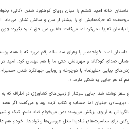
ا داستان خانه امید ششم را میان رویای کوهنورد شدن «کانی» بخوان
سروصفت که حرف‌هایش او را بیشتر از سن و سالش نشان می‌داد. ا
 برایمان تعریف می‌کرد اما می‌گفت: «نفسِ من حق نداره بگیره؛ چون
 داستان امید خواجه‌میر را زهرای سه ساله رقم می‌زد که با همه روستا
ا همان صدای کودکانه و مهربانش حتی ما را هم مهمان کرد. امید در 
 زدن‌های پیاپی «علیرضا» با دوچرخه و رویایی جهانگرد شدن «سمیرا»: 
دم که هر جایی یه شکلی داره…».
 سقز نوشته شد. جایی سرشار از زمین‌های کشاورزی در اطراف که به 
پریسا»ی جنیان اما حساب و کتاب کرده بود و می‌گفت اگر همه 
لگی‌اش به آرزوی بزرگش می‌رسد: «من می‌خوام قناد بشم. کیک و شیر
کنن برای مناسبت‌های شادیه! مثل عروسی‌ها و تولدها…خودم هم ع