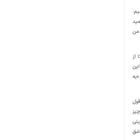
یم.
مید
 من
 از
این
«یه
قول
چیز
ینی
اشق