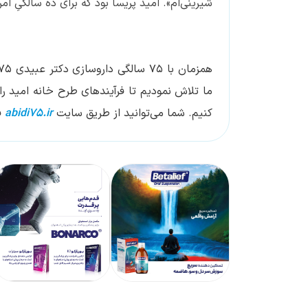
شیرینی‌ام». امید پریسا بود که برای ده سالگیِ امروزش، تا 25سالگی در فرداها برنامه‌ریزی‌ه
ما تلاش نمودیم تا فرآیندهای طرح خانه امید را 
کنیم. شما می‌توانید از طریق سایت
abidi75.ir
فع