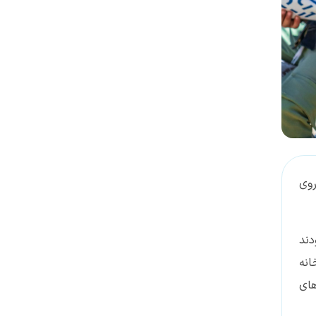
روی
دند
انه
های