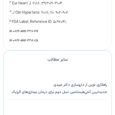
3
Eur Heart J. 2018 ;39:3021-3104
4
J Clin Hypertens. 2018; 20: 902–907.
5
FDA Label. Reference ID: 5097041.
IR-0826-ARB-2317-PR
IR-0826-ARB-2318-CA
سایر مطالب
راهکاری نوین از داروسازی دکتر عبیدی
جدیدترین آنتی‌هیستامین نسل دوم برای درمان بیماری‌های آلرژیک
کودکان