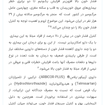
فشار خون بالا افزون‌بر افزایش یک‌ونیم تا دو برابری خطر
بیماری‌های عروق خون‌رسان به قلب و سکته مغزی، چهارمین عامل
مرگ‌ومیر در کشور است که منجر به مرگ‌ومیر سالانه بیش از 29
هزار نفر در ایران می‌شود. این موضوع لزوم و اهمیت توجه به کنترل
5-3
فشار خون بالا را دو چندان می‌کند.
کنترل فشار خون در بیش از 70 درصد از افراد مبتلا به این بیماری
با یک دارو امکان‌پذیر نیست. از این رو برای درمان این بیماری به
دو یا چند داروی کاهنده فشار خون از دسته‌های دارویی مختلف نیاز
است. از طرفی پایبندی ضعیف به درمان به علت تعدد در نوع
داروها و دفعات مصرف آنها باعث افزایش خطرات قلبی و عروقی در
3
نیمی از افراد مبتلا به فشار خون بالا می‌شود.
داروی آربیکور-پلاس® (ARBICOR-PLUS)، ترکیبی از تلمیزارتان
(Telmisartan) و هیدروکلروتیازید (Hydrochlorothiazide) در
یک قرص است که نسبت به مصرف جداگانه این ترکیبات، از
سهولت بیشتری در استفاده برخوردار است. هم‌چنین به دلیل
اثربخشی بهتر و کنترل سریع‌تر فشار خون، می‌تواند میزان کنترل