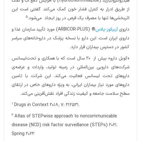
هیدروکلروتیازید (Hydrochlorothiazide) با افزایش دفع آب و نمک
از طریق ادرار به کنترل فشار خون کمک می‌کند. گفتنی است این
5
اثربخشی‌ها تنها با مصرف یک قرص در روز ایجاد می‌شود.
داروی
آربیکور-پلاس
® (ARBICOR-PLUS) مورد تأیید سازمان غذا و
داروی ایران است. این دارو با نسخه پزشک در داروخانه‌های سراسر
کشور در دسترس بیماران قرار دارد.
«کوبل دارو» بیش از 20 سال است که با همکاری و تحت‌لیسانس
شرکت‌های دارویی بین‌المللی در زمینه تولید، واردات و عرضه‌ی
داروهای تحت لیسانس فعالیت می‌کند. این شرکت با تامین
داروهای مورد نیاز بیماران ایرانی، به ویژه داروهای خاص در ارتقای
سطح سلامت جامعه و کیفیت زندگی افراد نقش‌آفرینی می‌کند.
1
Drugs in Context 2018; 7: 212531.
2
Atlas of STEPwise approach to noncommunicable
disease (NCD) risk factor surveillance (STEPs) 2021.
Spring 2022