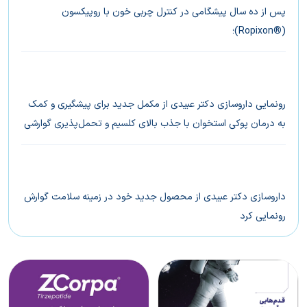
پس از ده سال پیشگامی در کنترل چربی خون با روپیکسون
(®Ropixon)؛
داروسازی دکتر عبیدی از روپیکسون‌-پلاس (®Ropixon-Plus)،
جدیدترین راهکار کاهش چربی خون، رونمایی کرد
رونمایی داروسازی دکتر عبیدی از مکمل جدید برای پیشگیری و کمک
به درمان پوکی استخوان با جذب بالای کلسیم و تحمل‌پذیری گوارشی
بالا
داروسازی دکتر عبیدی از محصول جدید خود در زمینه سلامت گوارش
رونمایی کرد
بتالیف(®Betalief) راهکاری سریع و پایدار برای کنترل علائم ریفلاکس
معده