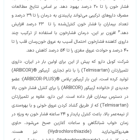
فشار خون را تا 20 درصد بهبود دهد. بر اساس نتایج مطالعات
مصرف داروهای ترکیبی می‌تواند پایبندی به درمان را تا 39 درصد و
تعداد بیماران با فشار خون کنترل‌شده را تا 23 درصد افزایش
4
دهد.
افزون ‌بر این، درمان فشارخون با استفاده از ترکیب چند
داروی کاهنده فشارخون احتمال آسیب به عروق خون‌رسان قلب را تا
40 درصد و حوادث عروق مغزی را تا 54 درصد کاهش دهد.
شرکت کوبل دارو که پیش از این برای اولین بار در ایران، داروی
تلمیزارتان (Telmisartan) را با نام تجاری آربیکور ®(ARBICOR)
تولید کرده است، این بار آربیکور-پلاس ®(ARBICOR-PLUS)؛ عضو
جدیدی از خانواده آربیکور (ARBICOR) را برای کنترل فشار خون بالا
در دسترس بیماران قرار داده است. این دارو، علاوه بر تلمیزارتان
(Telmisartan) که از طریق گشاد کردن عروق خونی و با بهره‌مندی
از نیمه‌عمر بالا، باعث کنترل پایدار و 24 ساعته فشار خون به ویژه در
زمان خواب شبانگاهی و ساعات آغازین صبح می‌شود، حاوی
هیدروکلروتیازید (Hydrochlorothiazide) نیز هست.