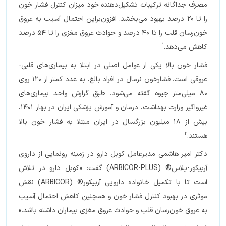
مصرف جداگانه ترکیبات تشکیل‌دهنده خود میزان کنترل فشار خون
را تا 20 درصد بهبود می‌بخشد. افزون‌براین احتمال آسیب به عروق
خون‌رسان قلب را تا 40 درصد و حوادث عروق مغزی را تا 54 درصد
1
کاهش می‌دهد.
فشار خون بالا یکی از عوامل اصلی در ابتلا به بیماری‌های قلبی-
عروقی است. فشارخون نرمال در افراد بالغ، به عدد کمتر از 120 روی
80 میلی‌متر جیوه گفته می‌شود. طبق گزارش واحد بیماری‌های
غیرواگیر وزارت بهداشت، درمان و آموزش پزشکی ایران در بهار 1401،
بیش از 18 میلیون بزرگسال در ایران مبتلا به فشار خون بالا
2
هستند.
دکتر امیر هاشمی مدیرعامل کوبل دارو در زمینه‌ رونمایی از داروی
آربیکور-پلاس® (ARBICOR-PLUS) گفت: «کوبل دارو در تلاش
است تا با تکمیل خانواده دارویی آربیکور® (ARBICOR) نقش
موثری در بهبود کنترل فشار خون و همچنین کاهش احتمال آسیب
به عروق خون‌رسان قلب و حوادث عروق مغزی بیماران داشته باشد.»