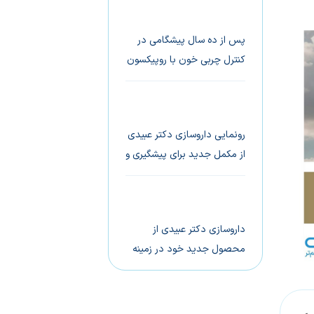
نسل دوم برای درمان
بیماری‌های آلرژیک کودکان
پس از ده سال پیشگامی در
کنترل چربی خون با روپیکسون
(®Ropixon)؛
داروسازی دکتر عبیدی از
روپیکسون‌-پلاس (®Ropixon-
رونمایی داروسازی دکتر عبیدی
Plus)، جدیدترین راهکار
از مکمل جدید برای پیشگیری و
کاهش چربی خون، رونمایی
کمک به درمان پوکی استخوان
کرد
با جذب بالای کلسیم و
تحمل‌پذیری گوارشی بالا
داروسازی دکتر عبیدی از
محصول جدید خود در زمینه
سلامت گوارش رونمایی کرد
بتالیف(®Betalief) راهکاری
سریع و پایدار برای کنترل علائم