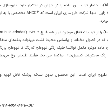
AHCC)، انحصار تولید این ماده را در جهان در اختیار دارد. داروسازی د
®
AHCC تخصصی را به ای
‌برد.
ت که در فصول مختلف و براساس محیط کشت می‌تواند رنگ‌های متفا
باشد. از این‌ جهت، شرکت Amino Up برای ماده موثره‌ مکمل نواکسا طیف رنگی قهوه‌ای کم‌رنگ تا قهوه‌ای پرر
یر رنگ محتویات کپسول‌های نواکسا طی یک فرآیند طبیعی رخ می‌ده
ذا و داروی ایران است. این محصول بدون نسخه پزشک قابل تهیه و
-0128-NXA-4790-DC