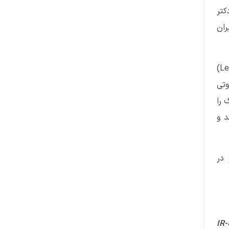
کتر
ران
AHCC (ماده موثره مکمل نواکسا) را از ترکیبات فعال موجود در ریشه قارچ شیتاکه (Lentinula edodes)
وتی
نگ را
د و
 در
IR