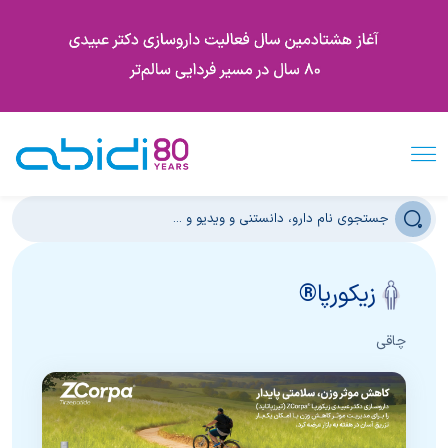
زیکورپا®
چاقی