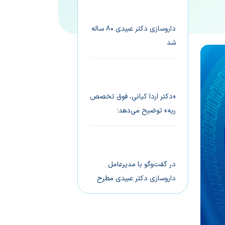
علمی عبیدی معرفی شدند
داروسازی دکتر عبیدی ۸۰ ساله
شد
هشتاد سال در مسیر فردایی
سالم‌تر
«دکتر اردا کیانی،‌ فوق تخصص
ریه» توضیح می‌دهد؛
زیوریا (®Ziveria)
آنتی‌‌هیستامین نسل دوم با
حداقل اثرات خواب‌آوری
در گفت‌وگو با مدیرعامل
داروسازی دکتر عبیدی مطرح
شد؛
تولید زیکورپا اولین گام
داروسازی دکتر عبیدی برای