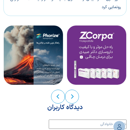
رونمایی کرد
بتالیف(®Betalief) راهکاری سریع و پایدار برای کنترل علائم ریفلاکس
معده
دیدگاه کاربران