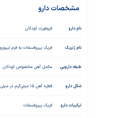
مشخصات دارو
نام دارو
فروفورت کودکان
ﻧﺎم ژﻧﺮﯾﮏ
فریک پیروفسفات به فرم لیپوزو
ﻃﺒﻘﻪ داروﯾﯽ
مکمل آهن مخصوص کودکان
ﺷﮑﻞ دارو
قطره آهن 15 میلی‌گرم در میلی لیتر
ﺗﺮﮐﯿﺒﺎت دارو
فریک پیروفسفات