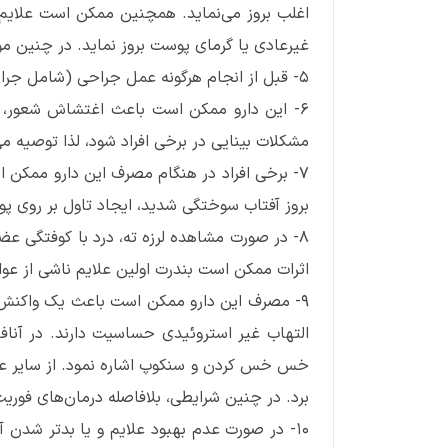
اغلب بروز می‌نماید. همچنین ممکن است علایم 
غیرعادی یا گرمای پوست بروز نماید. در چنین مو
۵- قبل از انجام هرگونه عمل جراحی (شامل جراحی دندان و یا سایر درمان‌های فوریت‌دار پزشکی، پزشک با دندانپزشک خود را در جریان مصرف این دارو قرار دهید.
۶- این دارو ممکن است باعث اغتشاش شعور، 
مشکلات بینایی در برخی افراد شود، لذا توصیه می‌
۷- برخی افراد در هنگام مصرف این دارو ممک
بروز آفتاب سوختگی شدید، ایجاد تاول بر روی پ
۸- در صورت مشاهده لرزه ته، درد با کوفتگی عض
اثرات ممکن است بندرت اولین علایم ناشی از عو
۹- مصرف این دارو ممکن است باعث یک واکنش آلر
التهاب غیر استروئیدی حساسیت دارند. در آنافی
خس خس کردن و سنکوپ اشاره نمود. از سایر علای
برد. در چنین شرایطی، بلافاصله درمان‌های فوریت