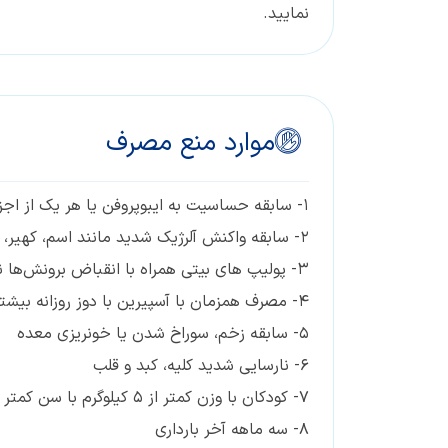
نمایید.
موارد منع مصرف
۱- سابقه حساسیت به ایبوپروفن یا هر یک از اجزاء تشکیل دهنده این دارو
۲- سابقه واکنش آلرژیک شدید مانند اسم، کهیر، آبریزش بینی، آنافیلاکسی یا آنژیوادم ناشی از مصرف آسپیرین با سایر داروهای ضد التهاب غیر استروئیدی
۳- پولیپ های بیتی همراه با انقباض برونش‌ها ناشی از مصرف آسپیرین
۴- مصرف همزمان با آسپیرین با دوز روزانه بیشتر از ۷۵ میلی گرم و سایر داروهای ضد التهاب غیر استروئیدی
۵- سابقه زخم، سوراخ شدن یا خونریزی معده
۶- نارسایی شدید کلیه، کبد و قلب
۷- کودکان با وزن کمتر از ۵ کیلوگرم با سن کمتر از 3 ماه
۸- سه ماهه آخر بارداری