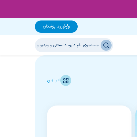
ورود پزشکان
ادوالژین