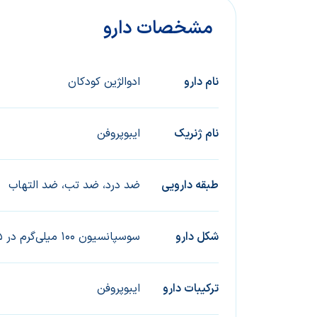
مشخصات دارو
نام دارو
ادوالژین کودکان
ﻧﺎم ژﻧﺮﯾﮏ
ایبوپروفن
ﻃﺒﻘﻪ داروﯾﯽ
ضد درد، ضد تب، ضد التهاب
ﺷﮑﻞ دارو
سوسپانسیون 100 میلی‌گرم در 5 میلی لیتر
ﺗﺮﮐﯿﺒﺎت دارو
ایبوپروفن