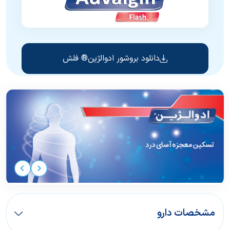
دانلود بروشور ادوالژین® فلش
مشخصات دارو