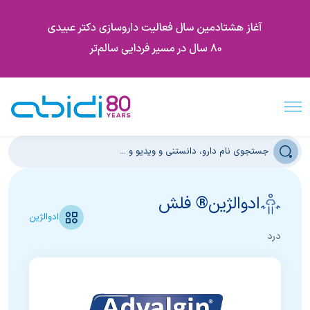
ادوالژین® فلش
ادوالژین
درد