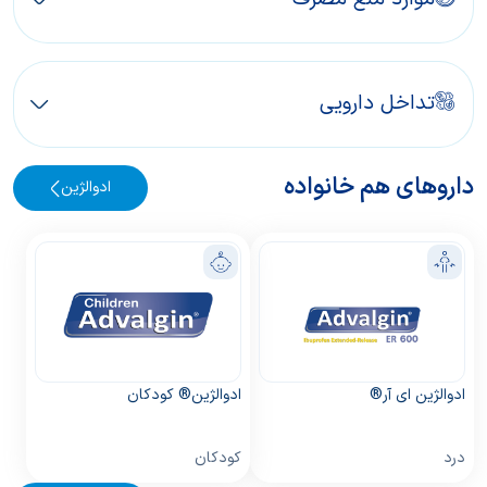
تداخل دارویی
داروهای هم خانواده
ادوالژین
ادوالژین ای آر®
ادوالژین® کودکان
درد
کودکان