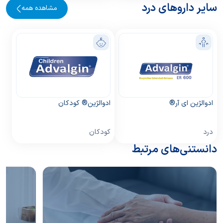
سایر داروهای درد
مشاهده همه
ادوالژین ای آر®
ادوالژین® کودکان
درد
کودکان
دانستنی‌های مرتبط