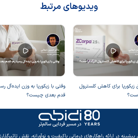
ویدیوهای مرتبط
به‌ویژه با...
وانشناختی همراه است....
ق زیکورپا برای کاهش کلسترول
وقتی با زیکورپا به وزن ایده‌آل رس
 است؟
قدم بعدی چیست؟
شینه در ارائه راهکارهای درمانی باکیفیت و نوآورانه، نقش تاثیرگذاری