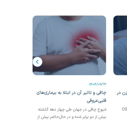
1404/05/18
1404/09/24
زن در
چاقی و تاثیر آن در ابتلا به بیماری‌های
عوارض چاقی 
قلبی‌عروقی
OSA; 
شیوع چاقی در جهان طی چهار دهه گذشته
چاقی یک بیماری
بیش از دو برابر شده و در حال‌حاضر بیش از
به افزایش است. چ
د و
یک میلیارد...
عوارض مهم از...