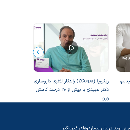
یدیم،
زیکورپا (ZCorpa) راهکار لاغری داروسازی
نقش سبک زندگی
دکتر عبیدی با بیش از 20 درصد کاهش
داروهای لاغری
وزن
 بر روند درمان بیماری‌های غیرواگیر