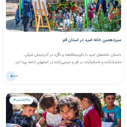
سیزدهمین خانه امید در استان قم
داستان خانه‌های امید با «گویجه‌قلعه» و «گُل» در آذربایجان شرقی،
«مُشک‌آباد» و «اسلام‌آباد» در قم و «یحیی‌آباد» در اصفهان ادامه پیدا کرد.
مسیر سفر هرچند در دو روستای اول هنوز کوهستانی بود، اما در سه روستای
دیگر به سخاوتِ بی‌وصفِ کویر رسید.
1400/07/30