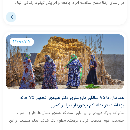
در راستای ارتقا سطح سلامت افراد جامعه و افزایش کیفیت زندگی آنها ،
«جایزه علمی عبیدی» را به پژوهشگران جوان جامعه پزشکی اهدا می نماید.
1400/06/30
همزمان با 75 سالگی داروسازی دکتر عبیدی؛ تجهیز 75 خانه
بهداشت در نقاط کم برخوردار سراسر کشور
خانواده بزرگ عبیدی بر این باور است که همه‌ی انسان‌ها، فارغ از سن،
جنسیت، قوم، مذهب، نژاد و فرهنگ، سزاوار یک زندگی سالم هستند؛ از این
رو همزمان با هفتاد و پنجمین سالگرد فعالیت خود در سال 1400 قصد دارد با