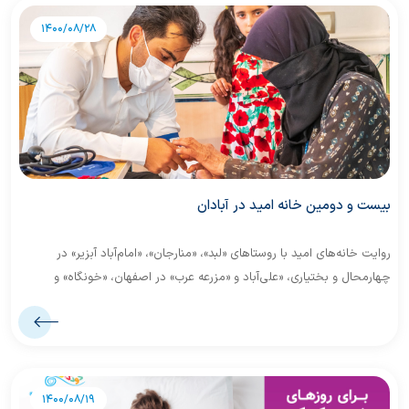
1400/08/28
بیست و دومین خانه امید در آبادان
روایت خانه‌های امید با روستاهای «لبد»، «منارجان»، «امام‌آباد آبزیر» در
چهارمحال و بختیاری، «علی‌آباد و «مزرعه عرب» در اصفهان، «خونگاه» و
«آبچندارگلال» در کهگیلویه و بویراحمد، «ده‌عباس» و «طره‌بخاخ» در خوزستان
ادامه پیدا کرد.
1400/08/19