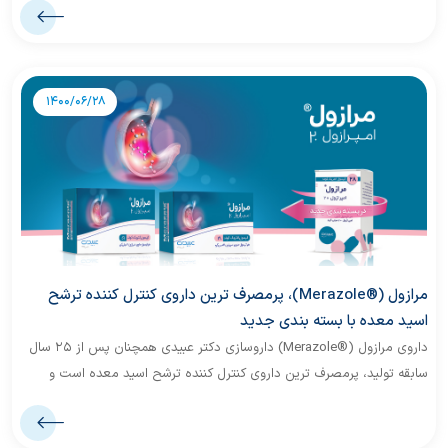
تجهیز 75 خانه‌ی بهداشت در نقاط کم‌برخوردار کشور، سهمی در ارتقاء سطح
سلامت و بهبود کیفیت زندگی افراد جامعه داشته باشد.
1400/06/28
مرازول (®Merazole)، پرمصرف ترین داروی کنترل کننده ترشح
اسید معده با بسته بندی جدید
داروی مرازول (®Merazole) داروسازی دکتر عبیدی همچنان پس از ۲۵ سال
سابقه تولید، پرمصرف ترین داروی کنترل کننده ترشح اسید معده است و
اکنون با بسته بندی جدید در دسترس بیماران قرار دارد.