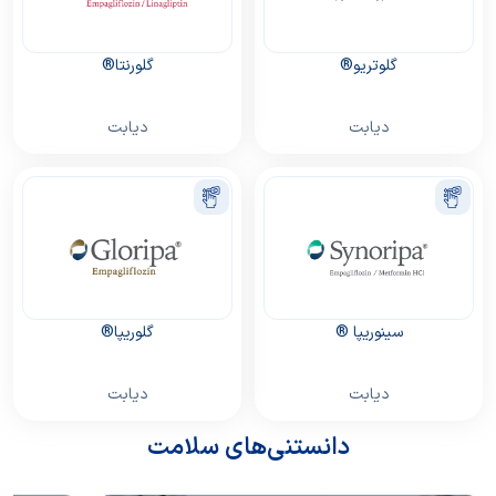
گلوتریو®
گلورنتا®
دیابت
دیابت
سینوریپا ®
گلوریپا®
دیابت
دیابت
دانستنی‌های سلامت