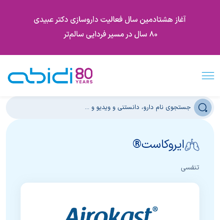
ایروکاست®
تنفسی