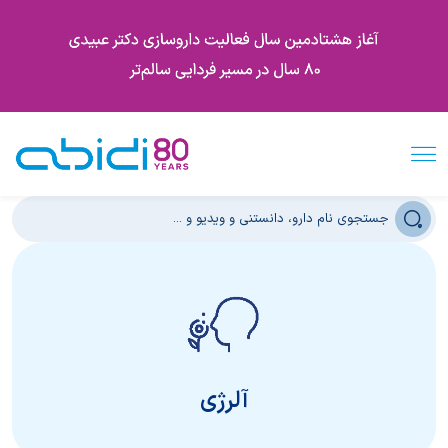
آلرژی