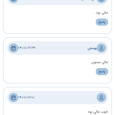
عالی بود .
پاسخ
یوسفی
1401/03/29
عالی ممنون
پاسخ
.
1401/02/01
خوب عالي بود