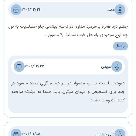
ممد
1401/12/21
چشم درد همراه با سردرد مداوم در ناحیه پیشانی جلو حساسیت به نور.
چه نوع سردردی. راه حل خوب شدننش? ممنون ،
پاسخ
عبیدی
1401/12/23
درود.حساسیت به نور معمولا در سر درد میگرنی دیده میشود،هر
چند برای تشخیص و درمان میگرن باید حتما به پزشک مراجعه
کنید .تندرست باشید
علی جعفری
1401/11/05