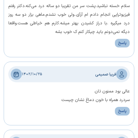
سلام خسته نباشید.پشت سر من تقریبا دو ساله درد می‌کنه.دکتر رفتم
فیزیوتراپی انجام دادم ام آرآی..ولی خوب نشدم.ماهی بزار دو سه روز
درد میگیره .با دراز کشیدن بهتر میشه.کارم هم خیاطی هست.واقعا
دیگه نمی‌دونم باید چیکار کنم ک خوب بشه
پاسخ
فریبا صمیمی
1402/10/25
عالی بود ممنون تان
سردرد همراه با خون دماغ نشان چیست
پاسخ