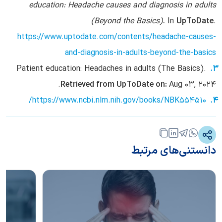
education: Headache causes and diagnosis in adults
(Beyond the Basics).
In
UpToDate
.
https://www.uptodate.com/contents/headache-causes-
and-diagnosis-in-adults-beyond-the-basics
Patient education: Headaches in adults (The Basics).
Retrieved from UpToDate on:
Aug 03, 2024.
https://www.ncbi.nlm.nih.gov/books/NBK554510/
دانستنی‌های مرتبط