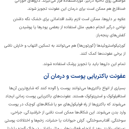
موضعی روی ناحیه درگیر، مورداستفاده قرار می‌گیرند. داروهای خوراکی
ضدقارچ هم ممکن است برای درمان این عفونت‌ تجویز شوند.
علاوه بر داروها، ممکن است لازم باشد اقداماتی برای خشک نگه داشتن
نواحی درگیر انجام دهیم، مثل استفاده از بعضی پودرها یا پوشیدن
کفش‌های پنجه‌باز.
کورتیکواستروئیدها (کورتون‌ها) هم می‌توانند به تسکین التهاب و خارش ناشی
از برخی عفونت‌ها کمک کنند.
تمام این داروها باید با تجویز پزشک استفاده شوند.
عفونت‌ باکتریایی پوست و درمان آن
بسیاری از انواع باکتری‌ها می‌توانند پوست را آلوده کنند که شایع‌ترین آن‌ها
استافیلوکوک‌ و استرپتوکوک‌ هستند. عفونت‌های باکتریایی پوست زمانی ایجاد
می‌شوند که باکتری‌ها از راه فولیکول‌های مو یا شکاف‌های کوچک در پوست
وارد بدن می‌شوند. این شکاف‌ها ممکن است ناشی از خراشیدگی، جراحی،
سوختگی، آفتاب‌سوختگی، گزش حیوانات یا حشرات، زخم‌ها و اختلالات پوستی
زمینه‌ای باشند. بعد از انجام فعالیت‌هایی مثل باغبانی در خاک آلوده یا شنا