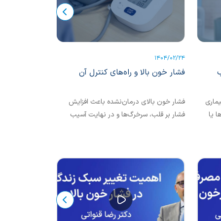
1403/12/21
1404/02/24
ب
فشار خون بالا و راه‌های کنترل آن
آریتمی قلبی چ
درمان این بیم
یماری
فشار خون بالای درمان‌نشده باعث افزایش
آریتمی قلبی یکی 
ا یا
فشار بر قلب، سرخرگ‌ها و در نهایت آسیب
که در صورت عدم 
‌تواند
دیدن اندام‌های مختلف می‌شود. فشار خون
یا سایر اندام‌های.
لبی،
بالا خطر حمله قلبی، سکته مغزی، نارسایی قلبی
و نارسایی کلیه را افزایش می‌دهد.