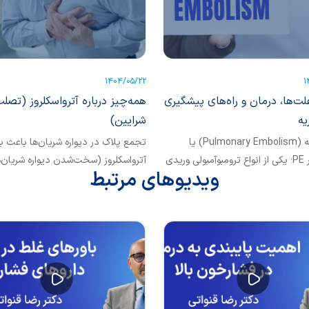
1404/05/22
1
لت‌ها، درمان و راه‌های پیشگیری
همه‌چیز درباره آترواسکلروز (تصل
یه
شرایین)
آمبولی ریه (Pulmonary Embolism) یا
تجمع پلاک در دیواره شریان‌ها باعث ب
به‌اختصار PE؛ یکی از انواع ترومبوآمبولی وریدی
آترواسکلروز (سخت‌شدن دیواره شریان‌ه
ویدیوهای مرتبط
می‌رود و در صورت عدم تشخیص...
تصلب شرایین) می‌شود. آترواسکلروز می
منجر به مشکلات جدی از جمله حمله ق
سکته مغزی یا حتی مرگ شود. درباره
آترواسکلروز بیشتر بدانیم.