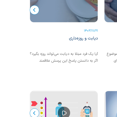
1403/10/16
1403/11/21
دیابت و روزه‌داری
رژیم غذایی در 
 موضوع
آیا یک فرد مبتلا به دیابت می‌تواند روزه بگیرد؟
رژیم غذایی افراد
ای
اگر به دانستن پاسخ این پرسش علاقمند
برای کنترل قند خ
آن را
هستید حتما این مقاله را بخوانید.
در این مبحث می
غذاهایی برای کن
مطلب ما را همرا