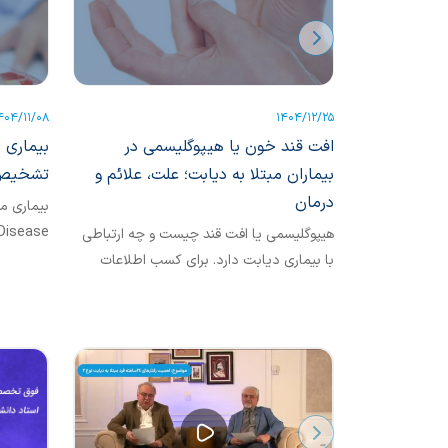
404/11/08
1404/12/25
افت قند خون یا هیپوگلیسمی در
بیماری 
بیماران مبتلا به دیابت؛ علت، علائم و
تشخیص 
درمان
هیپوگلیسمی یا افت قند چیست و چه ارتباطی
است و معم
با بیماری دیابت دارد. برای کسب اطلاعات
بیشتر مطالعه کنید.