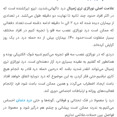
علامت اصلی نورالژی تری ژمینال
درد ناگهانی،شدید، تیزو تیرکشنده است که
در اکثر افراد حدود چند ثانیه تا نهایت دو دقیقه طول می‌کشد. در تعدادی
از بیماران دیده شده که درد ۲ الی ۱۰ دقیقه ادامه داشته است.تعداد دفعاتی
که ممکن است درد نورالژی عصب سه قلو را تجربه کنیم در افراد مختلف
بسیار متفاوت است؛حدود ۴۰% بیماران بیش از ده حمله درد در یک روز
گزارش کرده‌اند.
دردی که در نورالژی عصب سه قلو تجربه می‌کنیم شبیه شوک الکتریکی بوده و
همانطور که گفتیم به عقیده بسیاری درد آزار دهنده‌ای است. درد نورالژی تری
ژمینال می‌تواند انقدر شدید باشد که درحین حمله درد قادر به انجام هیچ
کاری نباشیم.حتی فکر کردن به این موضوع که درد دوباره اتفاق خواهد افتاد
باعث ایجاد اضطراب می‌گردد و همین ممکن است باعث شود فرد ازانجام
فعالیت‌های روزانه و ارتباطات اجتماعی دوری کند.
درد را معمولا در فک تحتانی و فوقانی ،گونه‌ها و حتی
درد دندان
احساس
می‌کنیم.به ندرت ممکن است پیشانی و چشم هم درگیر شود و معمولا در
فواصل بین حملات،علائمی نداریم.