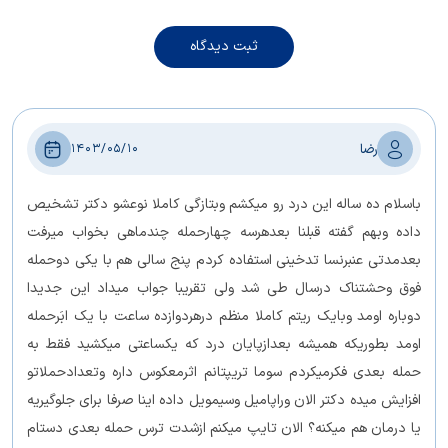
ثبت دیدگاه
رضا
1403/05/10
باسلام ده ساله این درد رو میکشم وبتازگی کاملا نوعشو دکتر تشخیص
داده وبهم گفته قبلنا بعدهرسه چهارحمله چندماهی بخواب میرفت
بعدمدتی عنبرنسا تدخینی استفاده کردم پنج سالی هم با یکی دوحمله
فوق وحشتناک درسال طی شد ولی تقریبا جواب میداد این جدیدا
دوباره اومد وبایک ریتم کاملا منظم درهردوازده ساعت با یک ابَرحمله
اومد بطوریکه همیشه بعدازپایان درد که یکساعتی میکشید فقط به
حمله بعدی فکرمیکردم سوما تریپتانم اثرمعکوس داره وتعدادحملاتو
افزایش میده دکتر الان وراپامیل وسیمویل داده اینا صرفا برای جلوگیریه
یا درمان هم میکنه؟ الان تایپ میکنم ازشدت ترس حمله بعدی دستام