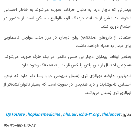
بیمارانی که دچار درد به دنبال حرکات صورت می‌شوند،به خاطر احساس
ناخوشایند ناشی از حملات دردناک قریب‌الوقوع ، ممکن است از حضور در
اجتماع دوری کنند.
استفاده از داروهای ضدتشنج برای درمان در دراز مدت عوارض نامطلوبی
برای بیمار به همراه خواهند داشت.
بعضی اوقات بیماران دچار بی حسی دائمی در یک طرف صورت می‌شوند.
همچنین احتمال از بین رفتن رفلکس قرنیه و ضعف فک وجود دارد.
نادرترین عارضه
نورالژی تری ژمینال
بیهوشی دولوروسا نام دارد که نوعی
احساس ناخوشایند و درد شدیدی در صورت است که بسیار ناتوان‌کننده‌تر از
نورالژی تری ژمینال می‌باشد.
منابع:
thelancet
,
ichd-3.org
,
nhs.uk
,
hopkinsmedicine
,
UpToDate
IR-0125-ABD-9126-AS