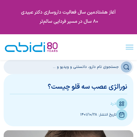
نورالژی عصب سه قلو چیست؟
درد
تاریخ انتشار:
1401/10/28