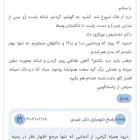
با سلام
درد از فک شروع شد کشید به گوشم، گردنم، شانه‌ راست (و پس از
مدتی چپ) و دست راست تا انگشتان وسط
دکتر تشخیص نورالژی داد
حدود ۱۶ روزه که ویتامین ب۱ و ب۱۲ و باکلوفن میخورم. نه تنها بهتر
نشدم که بدتر هم شدم
چقدر باید درد بکشم؟ گاهی نقاطی روی گردن و شانه بصورت نبض
میزنه و بعدش یک گره سفت همونجا بوجود میاد که دردناک میشه.
فشار گلو باعث شده صدام هم بگیره.
سپاس از پاسخگویی
پاسخ
پاسخ داروسازی دکتر عبیدی
1403/02/18
درود همراه گرامی، از آنجایی که تنها مرجع اظهار نظر در زمینه