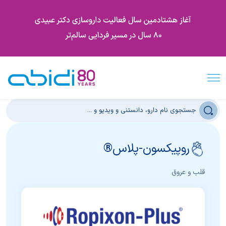
روپیکسون-پلاس®
قلب و عروق