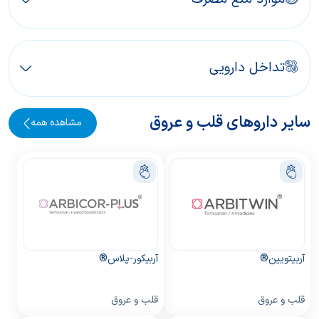
تداخل دارویی
سایر داروهای قلب و عروق
مشاهده همه
آربیتویین®
آربیکور-پلاس®
قلب و عروق
قلب و عروق