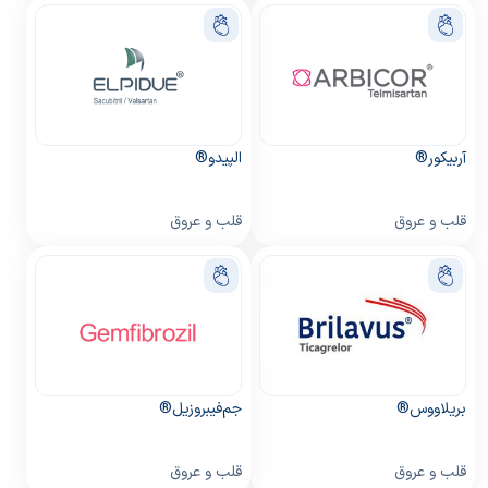
آربیکور®
الپیدو®
قلب و عروق
قلب و عروق
بریلاووس®
جم‌فيبروزيل®
قلب و عروق
قلب و عروق