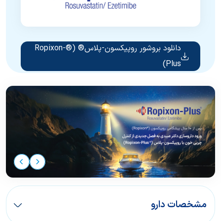
دانلود بروشور روپیکسون-پلاس® (®Ropixon-
Plus)
مشخصات دارو