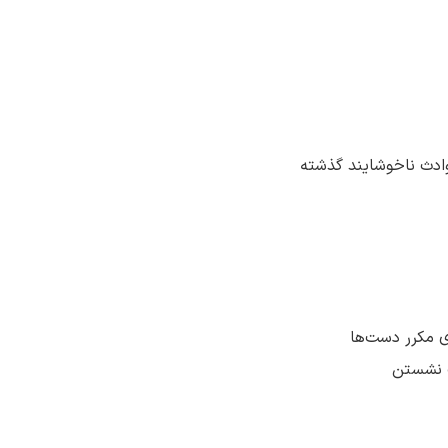
حوادث ناخوشایند گذشته
 مکرر دست‌ها
ت نشستن