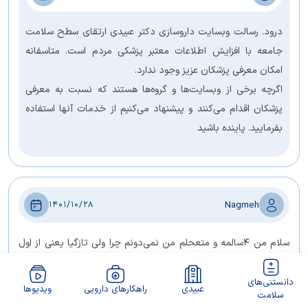
درود. رسالت وبسایت داروسازی دکتر عبیدی ارتقای سطح سلامت
جامعه با افزایش اطلاعات معتبر پزشکی مردم است. متاسفانه
امکان معرفی پزشکان عزیز وجود ندارد.
اگرچه برخی از وبسایت‌ها و گروه‌ها هستند که نسبت به معرفی
پزشکان اقدام می‌کنند و پیشنهاد می‌کنیم از خدمات آنها استفاده
بفرمایید. پاینده باشید
Nagmeh
1401/10/28
سلام من ۴سالمه و متعحلم من نمی‌دونم چرا ولی تازگیا یعنی از اول
ازدواجم دچار یک خود درگیری شدم و سر چیزای الکی خودم رو سرزنش
میکنم و همش ب گذشته فکر میکنم و همش فکر میکنم هیچکس حتی
دانستنی‌های
عبیدی
راهکارهای دارویی
ویدیوها
سلامت
همسرم هم منو دوست نداره و برای کسی مهم نیستم و چند بار خاستم