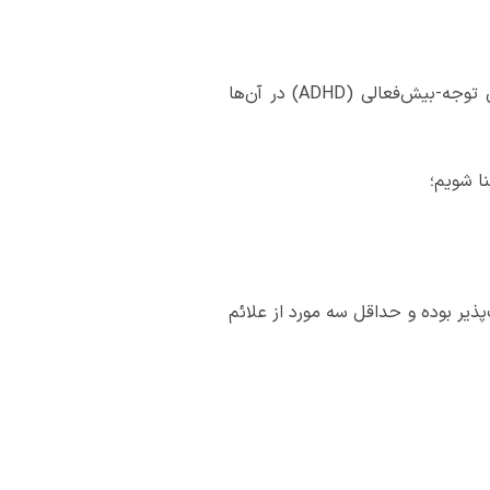
افرادی که اختلال دوقطبی دارند، احتمال ابتلا به سایر اختلالات روان از جمله؛ اختلالات اضطرابی و نقص توجه-بیش‌فعالی (ADHD) در آن‌ها
ا شویم؛
ذیر بوده و حداقل سه مورد از علائم