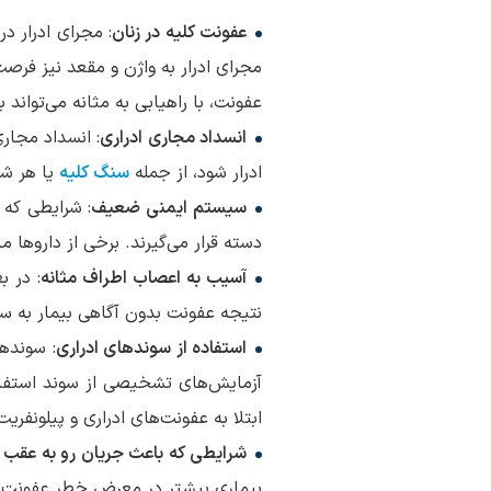
عفونت کلیه در زنان
: مجرای ادرار در
مجرای ادرار به واژن و مقعد نیز فرصت
عفونت، با راهیابی به مثانه می‌تواند 
انسداد مجاری ادراری
: انسداد مجار
ادرار شود، از جمله
سنگ کلیه
یا هر شی
سیستم ایمنی ضعیف
دسته قرار می‌گیرند. برخی از داروها ما
آسیب به اعصاب اطراف مثانه
: در 
نتیجه عفونت بدون آگاهی بیمار به س
استفاده از سوندهای ادراری
: سوندها
آزمایش‌های تشخیصی از سوند استفاد
ابتلا به عفونت‌های ادراری و پیلونفریت
شرایطی که باعث جریان رو به عقب ا
بیماری بیشتر در معرض خطر عفونت کلی