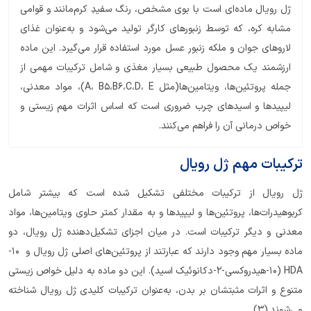
ژل رویال ماده‌ای است با بوی مشخص، رنگ سفیدِ کرم‌مانند و قوامی
مشابه کره، که توسط زنبورهای کارگر تولید می‌شود و به‌عنوان غذای
لاروهای جوان و ملکه زنبور عسل مورد استفاده قرار می‌گیرد. این ماده
ارزشمند یک محصول طبیعی بسیار مغذی و شامل ترکیبات مهمی از
جمله پروتئین‌ها، ویتامین‌ها(مثل A، B5،B6،C،D، E)، مواد معدنی،
لیپیدها و اسیدهای چرب ضروری است که اساس اثرات مهم زیستی و
خواص درمانی آن را فراهم می‌کنند.
ترکیبات مهم ژل رویال
ژل رویال از ترکیبات مختلفی تشکیل شده ‌است که بیشتر شامل
کربوهیدرات‌ها، پروتئین‌ها و لیپیدها و به مقدار کمتر حاوی ویتامین‌ها، مواد
معدنی و دیگر ترکیبات است. در میان اجزای تشکیل‌دهنده‌ ژل رویال، دو
ماده بسیار مهم وجود دارند که عبارتند از پروتئین‌های اصلی ژل رویال و 10-
HDA (10-هیدروکسی-2-دکانوئیک اسید). این دو ماده به دلیل خواص زیستی
متنوع و اثرات مثبتشان بر بدن، به‌عنوان ترکیبات کلیدی ژل رویال شناخته
می‌شوند.(3)