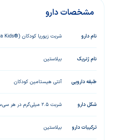
مشخصات دارو
نام دارو
شربت زیوریا کودکان (®Ziveria Kids)
ﻧﺎم ژﻧﺮﯾﮏ
بیلاستین
ﻃﺒﻘﻪ داروﯾﯽ
آنتی هیستامین کودکان
ﺷﮑﻞ دارو
شربت ۲.۵ میلی‌گرم در هر سی‌سی برای کودکان
ﺗﺮﮐﯿﺒﺎت دارو
بیلاستین