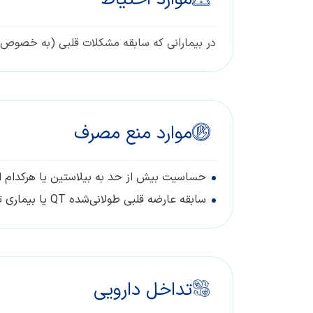
در بیمارانی که سابقه مشکلات قلبی (به خصوص بیماری قلبی با QT طولانی‌شده) دارند، لازم است احتیاط‌های لازم در
موارد منع مصرف
حساسیت بیش از حد به بیلاستین یا هرکدام از
سابقه عارضه قلبی طولانی‌شده QT یا بیماری تورساد‌دپوینت شامل سندروم‌های مادرزادی QT طولانی
تداخل دارویی