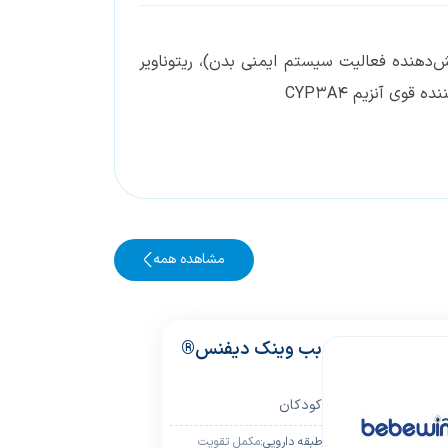
ش‌دهنده فعالیت سیستم ایمنی بدن)، ریتوناویر
وی آنزیم CYP3A4
مشاهده همه
بب وینک دیفنس®
کودکان
ﻃﺒﻘﻪ داروﯾﯽ:
مکمل تقویت