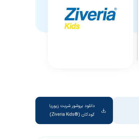
دانلود بروشور شربت زیوریا
کودکان (®Ziveria Kids)