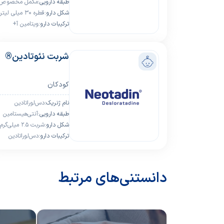
ﻃﺒﻘﻪ داروﯾﯽ:
مکمل مخصوص
ﺷﮑﻞ دارو:
نوزادان
قطره 30 میلی لیتر
ﺗﺮﮐﯿﺒﺎت دارو:
ویتامین آ+
خوراکی با طعم
پرتقال
ویتامین دی3+
دی اچ ای
شربت نئوتادین®
کودکان
ﻧﺎم ژﻧﺮﯾﮏ:
دس‌لوراتادین
ﻃﺒﻘﻪ داروﯾﯽ:
آنتی‌هیستامین
ﺷﮑﻞ دارو:
کودکان
شربت ۲.۵ میلی‌گرم
ﺗﺮﮐﯿﺒﺎت دارو:
دس‌لوراتادین
در ۵ سی‌سی برای
کودکان
دانستنی‌های مرتبط