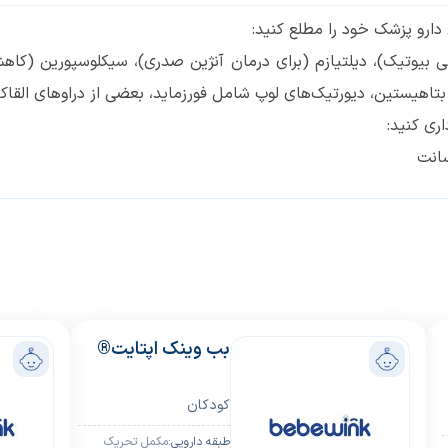
ارو پزشک خود را مطلع کنید:
تی بیوتیک)، دیلتیازم (برای درمان آنژین صدری)، سیکلوسپورین (کاه
تاهیستین، دیورتیک‌های لوپ شامل فورزماید، بعضی از دراوهای القاکننده ق
ری کنید:
سانت
بب وینک اپتایت®
کودکان
ﻃﺒﻘﻪ داروﯾﯽ:
مکمل تحریک