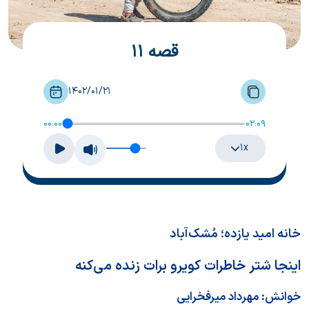
قصه 11
1402/01/21
00:00
02:09
۱x
خانه امید یازده؛ مُشک‌آباد
اینجا شتر خاطرات کویرو برات زنده می‌کنه
خوانش:
مهرداد میرفخرایی