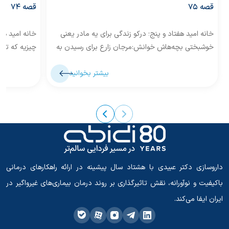
قصه 75
قصه 74
خانه امید هفتاد و پنج؛ درکو زندگی برای یه مادر یعنی
خانه امید ه
خوشبختی بچه‌هاش خوانش:مرجان زارع برای رسیدن به
چیزیه که تا 
روستای «درکو»،...
«خشت» در نز
بیشتر بخوانید
داروسازی دکتر عبیدی با هشتاد سال پیشینه در ارائه راهکارهای درمانی
باکیفیت و نوآورانه، نقش تاثیرگذاری بر روند درمان بیماری‌های غیرواگیر در
ایران ایفا می‌کند.