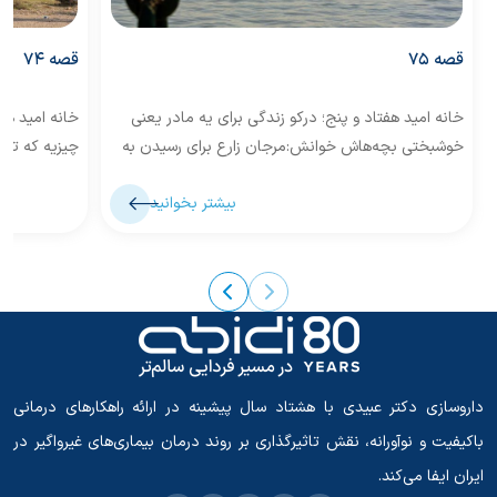
قصه 75
قصه 74
خانه امید هفتاد و پنج؛ درکو زندگی برای یه مادر یعنی
خانه امید ه
خوشبختی بچه‌هاش خوانش:مرجان زارع برای رسیدن به
چیزیه که تا 
روستای «درکو»،...
«خشت» در نز
بیشتر بخوانید
داروسازی دکتر عبیدی با هشتاد سال پیشینه در ارائه راهکارهای درمانی
باکیفیت و نوآورانه، نقش تاثیرگذاری بر روند درمان بیماری‌های غیرواگیر در
ایران ایفا می‌کند.