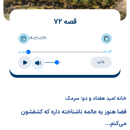
قصه 72
1402/01/21
00:00
02:03
۱x
خانه امید هفتاد و دو؛ سرمک
فضا هنوز یه عالمه ناشناخته داره که کشفشون
می‌کنم…