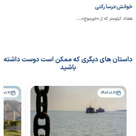
خوانش:
درسا رکنی
هفتاد کیلومتر که از «خورموج»
….
داستان های دیگری که ممکن است دوست داشته
باشید
02.01.21
1402.01.21