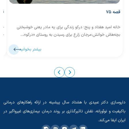
قصه 75
قصه
خانه امید هفتاد و پنج؛ درکو زندگی برای یه مادر یعنی خوشبختی
خان
بچه‌هاش خوانش:مرجان زارع برای رسیدن به روستای «درکو»،...
حال
بیشتر بخوانید
داروسازی دکتر عبیدی با هشتاد سال پیشینه در ارائه راهکارهای درمانی
باکیفیت و نوآورانه، نقش تاثیرگذاری بر روند درمان بیماری‌های غیرواگیر در
ایران ایفا می‌کند.