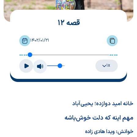
قصه 12
1402/01/21
00:00
00:00
۱x
خانه امید دوازده؛ یحیی‌آباد
مهم اینه که دلت خوش‌باشه
خوانش:
ویدا هادی زاده