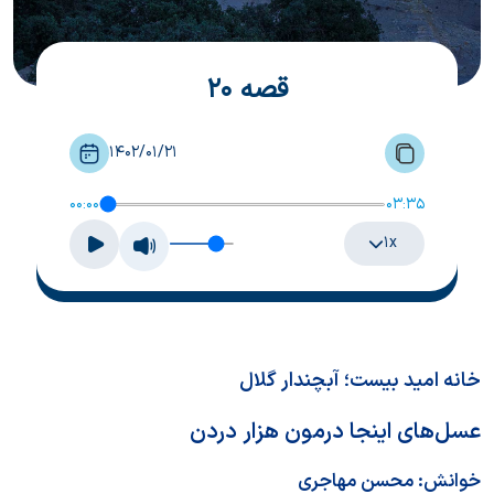
قصه 20
1402/01/21
00:00
03:35
۱x
خانه امید بیست؛ آبچندار گلال
عسل‌های اینجا درمون هزار دردن
خوانش:
محسن مهاجری