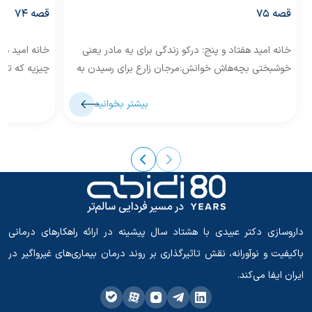
قصه 75
قصه 74
خانه امید هفتاد و پنج؛ درکو زندگی برای یه مادر یعنی
خانه امید ه
خوشبختی بچه‌هاش خوانش:مرجان زارع برای رسیدن به
چیزیه که تا 
روستای «درکو»،...
«خشت» در نز
بیشتر بخوانید
داروسازی دکتر عبیدی با هشتاد سال پیشینه در ارائه راهکارهای درمانی
باکیفیت و نوآورانه، نقش تاثیرگذاری بر روند درمان بیماری‌های غیرواگیر در
ایران ایفا می‌کند.