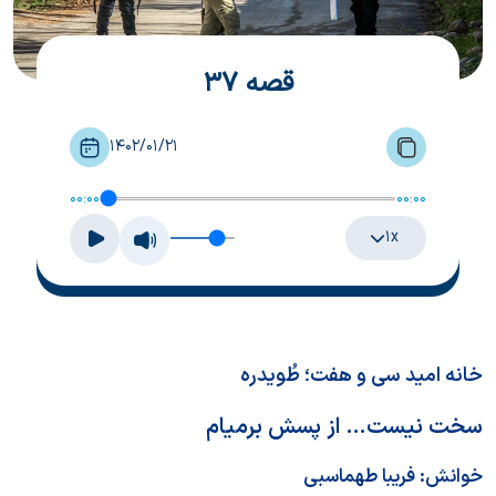
قصه 37
1402/01/21
00:00
00:00
۱x
خانه امید سی و هفت؛ طُویدره
سخت نیست… از پسش برمیام
خوانش:
فریبا طهماسبی