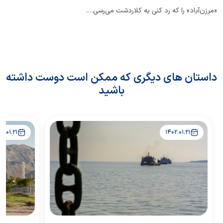
«مرزن‌آباد» را که رد کنی به کلاردشت می‌رسی….
داستان های دیگری که ممکن است دوست داشته
باشید
02.01.21
1402.01.21