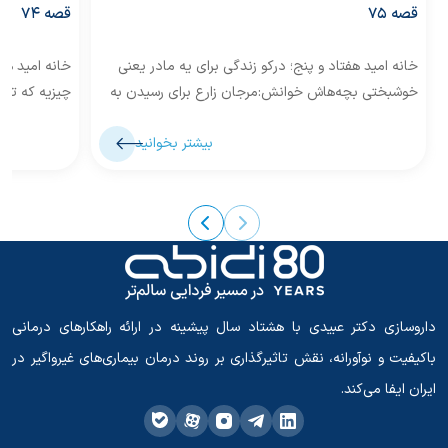
قصه 75
قصه 74
خانه امید هفتاد و پنج؛ درکو زندگی برای یه مادر یعنی
خانه امید ه
خوشبختی بچه‌هاش خوانش:مرجان زارع برای رسیدن به
چیزیه که تا 
روستای «درکو»،...
«خشت» در نز
بیشتر بخوانید
داروسازی دکتر عبیدی با هشتاد سال پیشینه در ارائه راهکارهای درمانی
باکیفیت و نوآورانه، نقش تاثیرگذاری بر روند درمان بیماری‌های غیرواگیر در
ایران ایفا می‌کند.